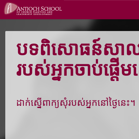
បទពិសោធន៍សាល
របស់អ្នកចាប់ផ្តើ
ដាក់ស្នើពាក្យសុំរបស់អ្នកនៅថ្ងៃនេះ។