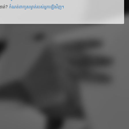
ងាត់​?
កំណត់ពាក្យសម្ងាត់របស់អ្នកឡើងវិញ។