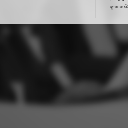
ភ្លេច​លេខសំ