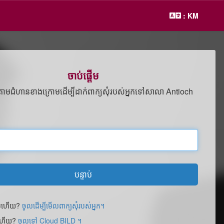
: KM
ចាប់ផ្ដើម
តតាមជំហានខាងក្រោមដើម្បីដាក់ពាក្យសុំរបស់អ្នកទៅសាលា Antioch
បន្ទាប់
តើមហើយ?
ចូលដើម្បីមើលពាក្យសុំរបស់អ្នក។
ួចហើយ?
ចូលទៅ Cloud BILD ។