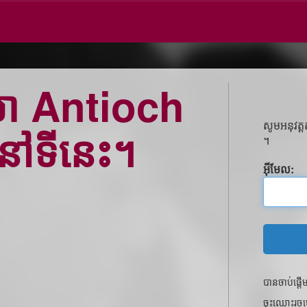
ា Antioch
សូមអនុវត្
មនៅទីនេះ។
។
អ៊ីមែល:
បានចាប់ផ្
ចុះឈ្មោះរ