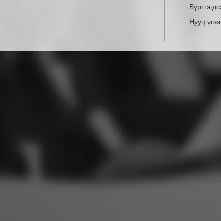
Бүртгэгдс
Нууц үгэ