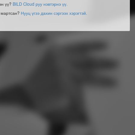
эн үү?
BILD Cloud руу нэвтэрнэ үү.
э мартсан?
Нууц үгээ дахин сэргээх хэрэгтэй.