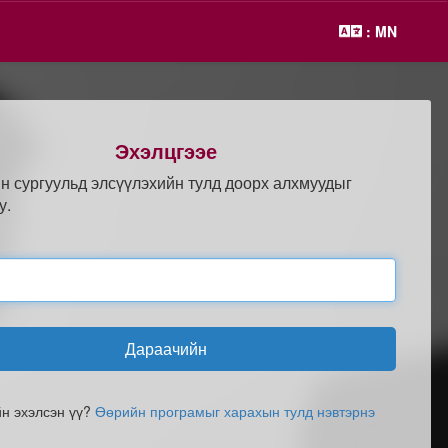
: MN
Эхэлцгээе
н сургуульд элсүүлэхийн тулд доорх алхмуудыг
у.
Дараачийн
йн эхэлсэн үү?
Өөрийн програмыг харахын тулд нэвтэрнэ