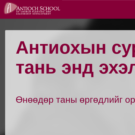
Антиохын су
тань энд эхэ
Өнөөдөр таны өргөдлийг ор