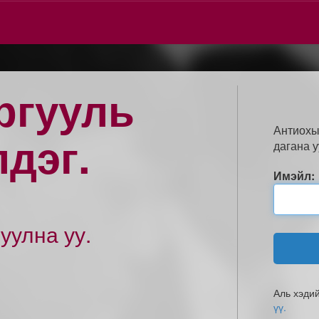
ргууль
Антиохы
лдэг.
дагана у
Имэйл:
уулна уу.
Аль хэди
үү.